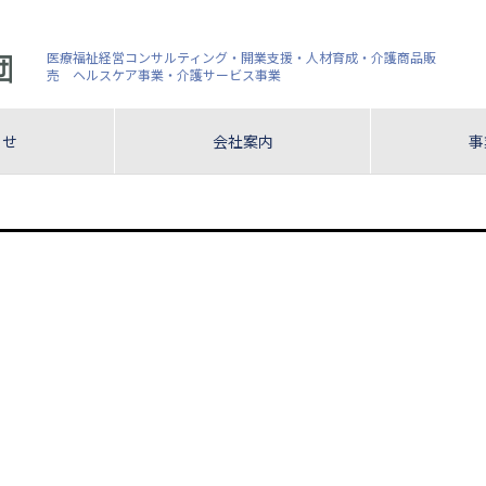
医療福祉経営コンサルティング・開業支援・人材育成・介護商品販
売 ヘルスケア事業・介護サービス事業
らせ
会社案内
事