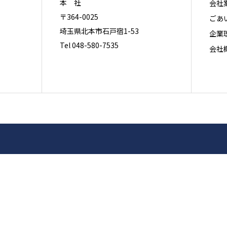
本 社
会社
〒364-0025
ごあ
埼玉県北本市石戸宿1-53
企業
Tel 048-580-7535
会社