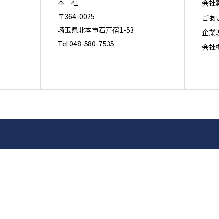
本 社
会社
〒364-0025
ごあ
埼玉県北本市石戸宿1-53
企業
Tel 048-580-7535
会社