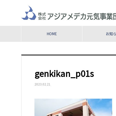
HOME
お知
genkikan_p01s
2023.02.21