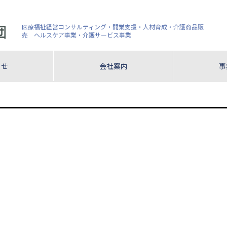
医療福祉経営コンサルティング・開業支援・人材育成・介護商品販
売 ヘルスケア事業・介護サービス事業
らせ
会社案内
事