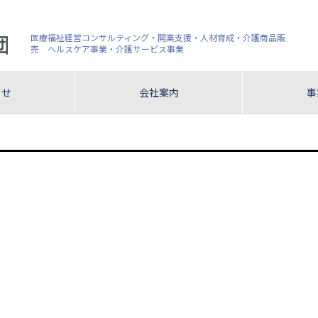
医療福祉経営コンサルティング・開業支援・人材育成・介護商品販
売 ヘルスケア事業・介護サービス事業
らせ
会社案内
事