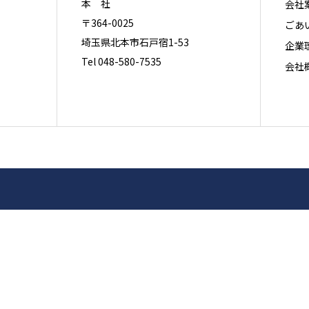
本 社
会社
〒364-0025
ごあ
埼玉県北本市石戸宿1-53
企業
Tel 048-580-7535
会社